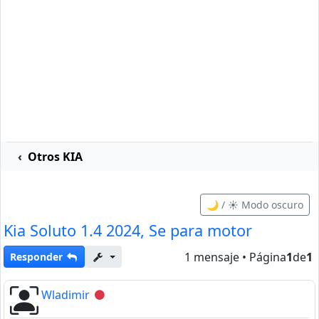
Otros KIA
🌙 / ☀️ Modo oscuro
Kia Soluto 1.4 2024, Se para motor
1 mensaje • Página
1
de
1
Responder
Wladimir
Desconectado