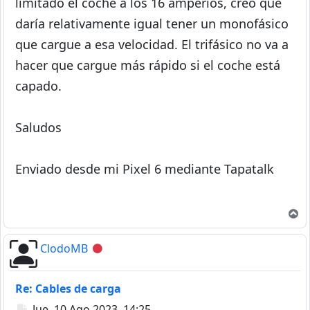
limitado el coche a los 16 amperios, creo que
daría relativamente igual tener un monofásico
que cargue a esa velocidad. El trifásico no va a
hacer que cargue más rápido si el coche está
capado.
Saludos
Enviado desde mi Pixel 6 mediante Tapatalk
A
ClodoMB
Desconectado
Re: Cables de carga
Mensaje
Jue, 10 Ago 2023, 14:25