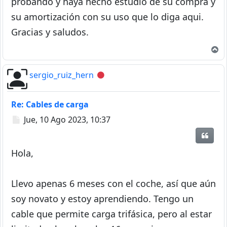
probando y haya hecho estudio de su compra y
su amortización con su uso que lo diga aqui.
Gracias y saludos.
A
sergio_ruiz_hern
Desconectado
Re: Cables de carga
Mensaje
Jue, 10 Ago 2023, 10:37
Citar
Hola,
Llevo apenas 6 meses con el coche, así que aún
soy novato y estoy aprendiendo. Tengo un
cable que permite carga trifásica, pero al estar