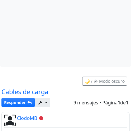
🌙 / ☀️ Modo oscuro
Cables de carga
9 mensajes • Página
1
de
1
Responder
ClodoMB
Desconectado