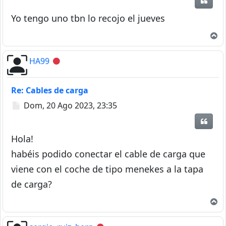
Citar
Yo tengo uno tbn lo recojo el jueves
A
HA99
Desconectado
Re: Cables de carga
Mensaje
Dom, 20 Ago 2023, 23:35
Citar
Hola!
habéis podido conectar el cable de carga que
viene con el coche de tipo menekes a la tapa
de carga?
A