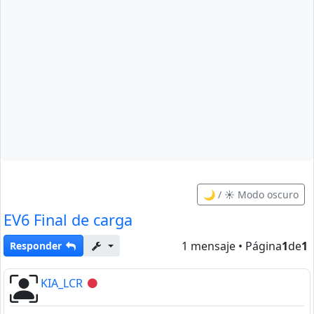
🌙 / ☀️ Modo oscuro
EV6 Final de carga
1 mensaje • Página
1
de
1
Responder
KIA_LCR
Desconectado