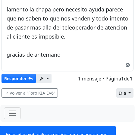
lamento la chapa pero necesito ayuda parece
que no saben to que nos venden y todo intento
de pasar mas alla del teleoperador de atencion
al cliente es imposible.
gracias de antemano
A
1 mensaje • Página
1
de
1
Responder
Volver a “Foro KIA EV6”
Ir a
ForoClub 2025
Privacidad
|
Condiciones
Este sitio web utiliza cookies para asegurar que