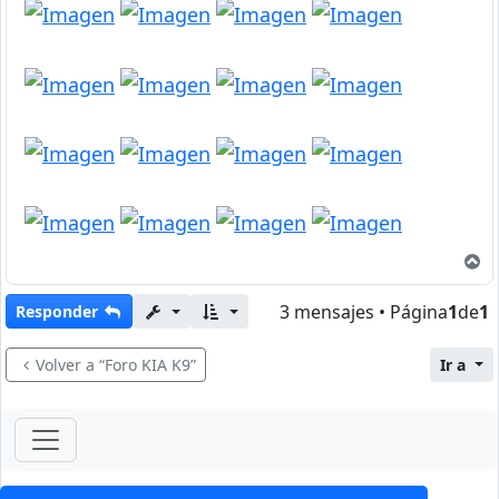
A
3 mensajes • Página
1
de
1
Responder
Volver a “Foro KIA K9”
Ir a
ForoClub 2025