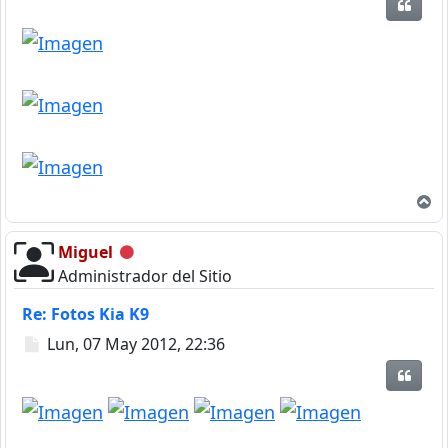
Citar
A
Miguel
Desconectado
Administrador del Sitio
Re: Fotos Kia K9
Mensaje
Lun, 07 May 2012, 22:36
Citar