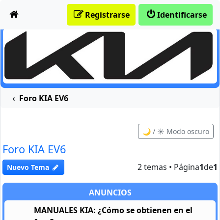
Obviar
Registrarse
Identificarse
Foro KIA EV6
🌙 / ☀️ Modo oscuro
Foro KIA EV6
2 temas • Página
1
de
1
Nuevo Tema
ANUNCIOS
MANUALES KIA: ¿Cómo se obtienen en el