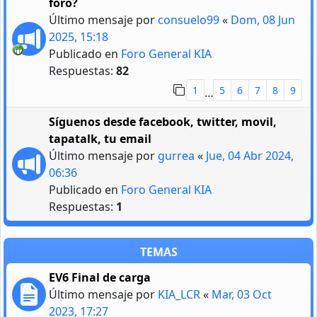
foro?
Último mensaje por
consuelo99
«
Dom, 08 Jun
2025, 15:18
Publicado en
Foro General KIA
Respuestas:
82
1
5
6
7
8
9
…
Síguenos desde facebook, twitter, movil,
tapatalk, tu email
Último mensaje por
gurrea
«
Jue, 04 Abr 2024,
06:36
Publicado en
Foro General KIA
Respuestas:
1
TEMAS
EV6 Final de carga
Último mensaje por
KIA_LCR
«
Mar, 03 Oct
2023, 17:27