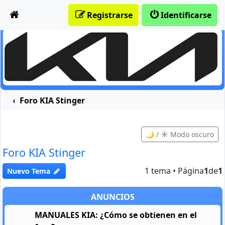
Obviar
Registrarse
Identificarse
Foro KIA Stinger
🌙 / ☀️ Modo oscuro
Foro KIA Stinger
1 tema • Página
1
de
1
Nuevo Tema
ANUNCIOS
MANUALES KIA: ¿Cómo se obtienen en el