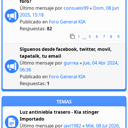
foro?
Último mensaje por
consuelo99
«
Dom, 08 Jun
2025, 15:18
Publicado en
Foro General KIA
Respuestas:
82
1
5
6
7
8
9
…
Síguenos desde facebook, twitter, movil,
tapatalk, tu email
Último mensaje por
gurrea
«
Jue, 04 Abr 2024,
06:36
Publicado en
Foro General KIA
Respuestas:
1
TEMAS
Luz antiniebla trasero - Kia stinger
Importado
Último mensaje por
javi1982
«
Mié, 08 Jul 2026,