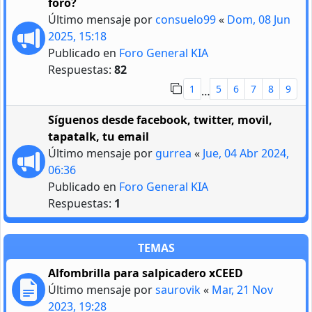
foro?
Último mensaje por
consuelo99
«
Dom, 08 Jun
2025, 15:18
Publicado en
Foro General KIA
Respuestas:
82
1
5
6
7
8
9
…
Síguenos desde facebook, twitter, movil,
tapatalk, tu email
Último mensaje por
gurrea
«
Jue, 04 Abr 2024,
06:36
Publicado en
Foro General KIA
Respuestas:
1
TEMAS
Alfombrilla para salpicadero xCEED
Último mensaje por
saurovik
«
Mar, 21 Nov
2023, 19:28