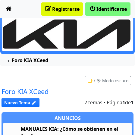
Obviar
Registrarse
Identificarse
Foro KIA XCeed
🌙 / ☀️ Modo oscuro
Foro KIA XCeed
2 temas • Página
1
de
1
Nuevo Tema
ANUNCIOS
MANUALES KIA: ¿Cómo se obtienen en el