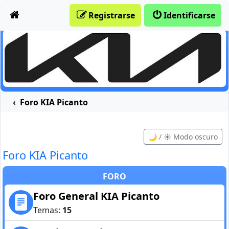
Obviar
Registrarse
Identificarse
Foro KIA Picanto
🌙 / ☀️ Modo oscuro
Foro KIA Picanto
FORO
Foro General KIA Picanto
Temas:
15