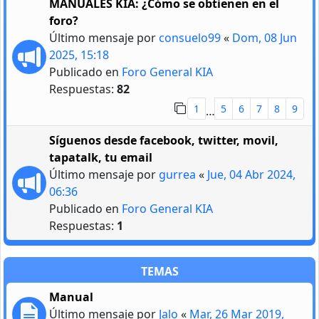
MANUALES KIA: ¿Cómo se obtienen en el
foro?
Último mensaje por
consuelo99
«
Dom, 08 Jun
2025, 15:18
Publicado en
Foro General KIA
Respuestas:
82
1
5
6
7
8
9
…
Síguenos desde facebook, twitter, movil,
tapatalk, tu email
Último mensaje por
gurrea
«
Jue, 04 Abr 2024,
06:36
Publicado en
Foro General KIA
Respuestas:
1
TEMAS
Manual
Último mensaje por
Jalo
«
Mar, 26 Mar 2019,