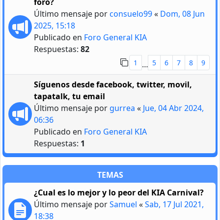
foro?
Último mensaje por
consuelo99
«
Dom, 08 Jun
2025, 15:18
Publicado en
Foro General KIA
Respuestas:
82
1
5
6
7
8
9
…
Síguenos desde facebook, twitter, movil,
tapatalk, tu email
Último mensaje por
gurrea
«
Jue, 04 Abr 2024,
06:36
Publicado en
Foro General KIA
Respuestas:
1
TEMAS
¿Cual es lo mejor y lo peor del KIA Carnival?
Último mensaje por
Samuel
«
Sab, 17 Jul 2021,
18:38