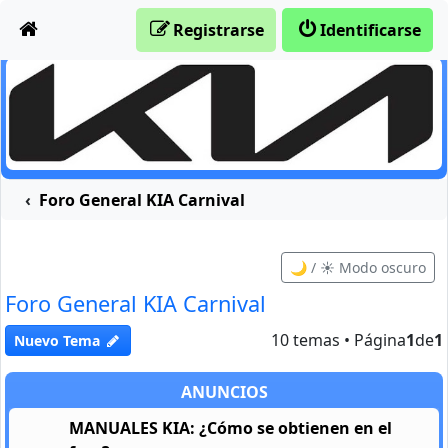
Obviar
Registrarse
Identificarse
Foro General KIA Carnival
🌙 / ☀️ Modo oscuro
Foro General KIA Carnival
10 temas • Página
1
de
1
Nuevo Tema
ANUNCIOS
MANUALES KIA: ¿Cómo se obtienen en el