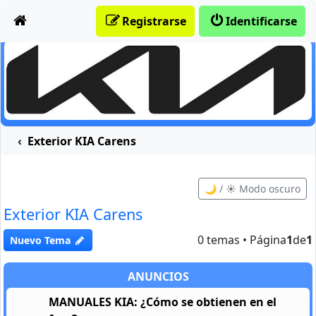
Obviar
Registrarse
Identificarse
Exterior KIA Carens
🌙 / ☀️ Modo oscuro
Exterior KIA Carens
0 temas • Página
1
de
1
Nuevo Tema
ANUNCIOS
MANUALES KIA: ¿Cómo se obtienen en el