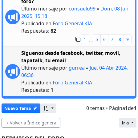
foro?
Último mensaje por
consuelo99
«
Dom, 08 Jun
2025, 15:18
Publicado en
Foro General KIA
Respuestas:
82
1
5
6
7
8
9
…
Síguenos desde facebook, twitter, movil,
tapatalk, tu email
Último mensaje por
gurrea
«
Jue, 04 Abr 2024,
06:36
Publicado en
Foro General KIA
Respuestas:
1
0 temas • Página
1
de
1
Nuevo Tema
Volver a Índice general
Ir a