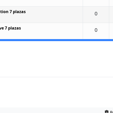
tion 7 plazas
Respu
0
ve 7 plazas
Respu
0
B