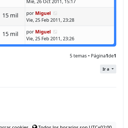
Mié, 26 Oct 2011, 15:17
Último mensaje
por
Miguel
estas
Vistas
15 mil
Vie, 25 Feb 2011, 23:28
Último mensaje
por
Miguel
estas
Vistas
15 mil
Vie, 25 Feb 2011, 23:26
5 temas • Página
1
de
1
Ir a
orrar cookies
Todos los horarios son
UTC+02:00