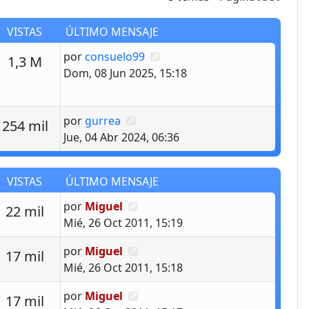
VISTAS
ÚLTIMO MENSAJE
Último mensaje
por
consuelo99
estas
Vistas
1,3 M
Dom, 08 Jun 2025, 15:18
Último mensaje
por
gurrea
estas
Vistas
254 mil
Jue, 04 Abr 2024, 06:36
VISTAS
ÚLTIMO MENSAJE
Último mensaje
por
Miguel
estas
Vistas
22 mil
Mié, 26 Oct 2011, 15:19
Último mensaje
por
Miguel
estas
Vistas
17 mil
Mié, 26 Oct 2011, 15:18
Último mensaje
por
Miguel
estas
Vistas
17 mil