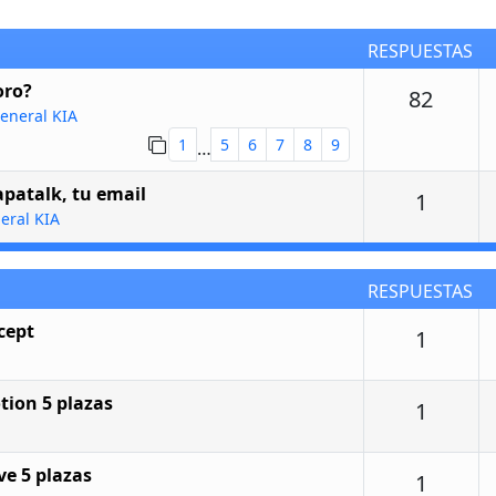
RESPUESTAS
oro?
Respu
82
eneral KIA
1
5
6
7
8
9
…
apatalk, tu email
Respu
1
eral KIA
RESPUESTAS
cept
Respu
1
tion 5 plazas
Respu
1
ve 5 plazas
Respu
1