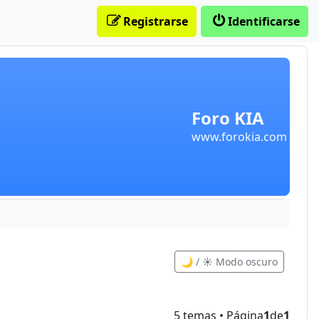
Registrarse
Identificarse
Foro KIA
www.forokia.com
🌙 / ☀️ Modo oscuro
5 temas • Página
1
de
1