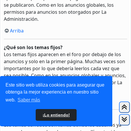
se publicaron. Como en los anuncios globales, los
permisos para anuncios son otorgados por La
Administración.
Arriba
¿Qué son los temas fijos?
Los temas fijos aparecen en el foro por debajo de los
anuncios y solo en la primer página. Muchas veces son
importantes por lo que debería leerlos cada vez que
sea posible. Como en los anuncios globales y anuncios,
los permisos para fijar un tema son otorgados por La
Este sitio web utiliza cookies para asegurar que
Administración.
obtenga la mejor experiencia en nuestro sitio
web.
Saber más
Arriba
¡Lo entiendo!
¿Qué son los temas cerrados?
Los temas cerrados son temas donde los usuarios ya