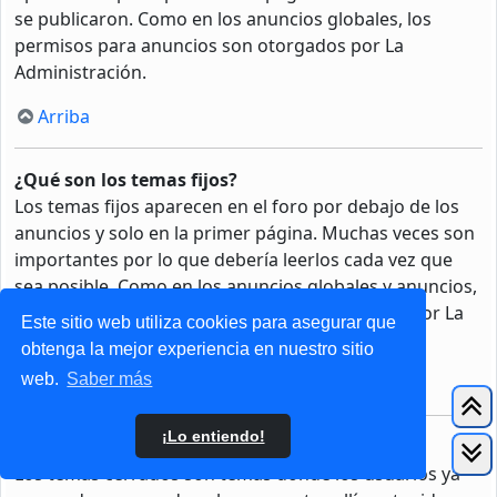
se publicaron. Como en los anuncios globales, los
permisos para anuncios son otorgados por La
Administración.
Arriba
¿Qué son los temas fijos?
Los temas fijos aparecen en el foro por debajo de los
anuncios y solo en la primer página. Muchas veces son
importantes por lo que debería leerlos cada vez que
sea posible. Como en los anuncios globales y anuncios,
los permisos para fijar un tema son otorgados por La
Este sitio web utiliza cookies para asegurar que
Administración.
obtenga la mejor experiencia en nuestro sitio
web.
Saber más
Arriba
¡Lo entiendo!
¿Qué son los temas cerrados?
Los temas cerrados son temas donde los usuarios ya